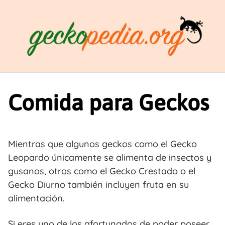
Saltar
al
contenido
Comida para Geckos
Mientras que algunos geckos como el Gecko
Leopardo únicamente se alimenta de insectos y
gusanos, otros como el Gecko Crestado o el
Gecko Diurno también incluyen fruta en su
alimentación.
Si eres uno de los afortunados de poder poseer